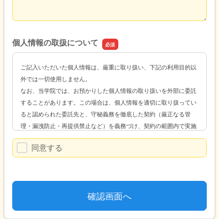
個人情報の取扱について
ご記入いただいた個人情報は、厳重に取り扱い、下記の利用目的以
外では一切使用しません。
なお、当学院では、お預かりした個人情報の取り扱いを外部に委託
することがあります。この場合は、個人情報を適切に取り扱ってい
ると認められた委託先と、守秘義務を徹底した契約（厳正なる管
理・漏洩防止・再提供禁止など）を義務づけ、契約の範囲内で実施
します。 詳細は
プライバシーポリシー
をご確認ください。
同意する
【利用目的】
(1) お客様またはお客様のご家族、もしくは商品・サービスの提供
のために必要な委託業者に対して、当社における業務運営上必要な
連絡を取らせていただくため
(2) お客様またはお客様のご家族に対して、当社のサービス、商品